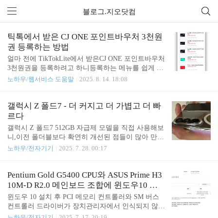
블로그.지오닷컴
틱톡에서 받은 CJ ONE 포인트바우처 3천원
권 등록하는 방법
얼마 전에 TikTokLite에서 받은CJ ONE 포인트바우처
3천원권을 등록하려고 하니등록하는 메뉴를 쉽게 찾
을 수 없더라구요.아래에서 바로 알려드립니다.CJ O
노하우/웹서비스 도움말
2025. 8. 14. 18:08
NE 앱을 실행 후우측 상단 메뉴 바(=) 클릭,포인트 -
기프트포인트 등록 메뉴를 클릭하면기프트포인트 등
록 화면이 나타납니다. 인증번호 16자리를 입력하고
갤럭시 Z 폴드7 - 더 커지고 더 가볍고 더 빠
조회하면등록이 가능합니다.CJ ONE 포인트 주요 사
르다
용처CJ제일제당, CJ더마켓, 쿡킷CJ온스타일, CJ EN
갤럭시 Z 폴드7 512GB 자급제 모델을 직접 사용해보
M, MYCT, CJ E&M 공연예매서비스CGV (영화 예매,
니,이전 폴더블보다 확연히 개선된 점들이 많아 만족
극장 매점)CJ푸드빌 계열 (빕스, 뚜레쥬르, 더플레이
스럽습니다.가장 먼저 느껴지는 건 얇고 가벼운 바디
노하우/전자기기
2025. 7. 28. 00:17
스, 제일제면소 등 외식 브랜드)CJ올리브영TVINGCJ
입니다.이전 모델까지만 해도 약간 무겁다는 느낌이
도너스캠프, 스타일온에어, 포인트락커 등 다음에 또
들었는데,이번 폴드7은 접었을 때 두께가 8.9mm, 무
좋은 정보로찾아오겠습니다.
게가 215g으로제가 쓰는 아이폰 16 프로가 199g이니
Pentium Gold G5400 CPU와 ASUS Prime H3
일반적인 스마트폰에 거의 근접하게 얇고 가볍습니
10M-D R2.0 메인보드 조합에 윈도우10 설
다.크기가 큰 만큼 더 가볍게 느껴집니다.실제로 손
치 후 장치 관리자에 인식 안 되는 PCI 메모
윈도우 10 설치 후 PCI 메모리 컨트롤러와 SM 버스
에 쥐었을 때 부담이 적고, 휴대성도 훨씬 좋아진 점
리 컨트롤러와 SM 버스 컨트롤러 해결방법
컨트롤러 드라이버가 장치관리자에서 인식되지 않는
이 가장 좋습니다.사전 예약하면 저장 공간도 2배인
문제는 꽤 흔한 현상이에요. 이 두 장치는 대부분 인
노하우/전자기기
2025. 7. 17. 20:19