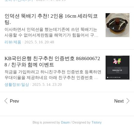
512GB로 넉넉해 고화질 사진, 동영상, 업무 자료를부
텔 칩셋 드라이버와 Intel Management Engine Interface
담없이 저장하며 사용할 수 있습니다.USB-C로 바로
(MEI) 드라이버를 설치하면 해결됩니다.저는 아래
모니터와 연결하면삼성 DeX 환경에서 문서 작업, 인
링크의 칩셋 INF 유틸리티를 설치 후 해결되었습니
인덕션 뚝배기 추천! 2인용 16cm 세라믹코
터넷, PT 작성 등 노트북 못지..
다.https://www.intel.co.kr/content/www/kr/ko/download/
팅.
19347/chipset-inf-utility.html 칩셋 INF 유틸리티주로
이사하면서 인덕션을 했는데기존에 쓰던 뚝배기는
인텔® 칩셋 제품의 경우 이 유틸리티 버전 10.1.2002
사용할 수 없어서계란찜을 해먹기가 힘들어서 구입
0.8623은 Windows* INF 파일을 설치합니다. 이 파일
했어요.세라믹 코팅된 알루미늄 뚝배기 본체와 스팀
리뷰/제품
2025. 5. 16. 20:48
이 필요한지 확인하려면 자세한 설명을 참조하십시
홀 있는 유리 뚜껑, 대나무 받침구성은 뚝배기 본체
오.www.intel.co...
와 뚜껑, 나무 받침입니다. 크기는 16cm로 2인용 식
사에 적당하고, 무게도 무겁지 않아서 조리와 세척이
KB국민은행 친구추천 인증번호 868600672
부담되지 않았어요. 다만, 손잡이 부분에는 실리콘이
8 / 친구와 함께 이벤트
나 보호 커버가 없어 조리 후에는 반드시 장갑이나
적금을 가입하려고 하니친구추천 인증번호 등록하면
주방용 집게를 사용하시는 걸 추천드려요! 짙은 뚝배
우대이율을 제공하네요 아래 친구추천 인증번호 사
기색의 세라믹 코팅심플한 세라믹 디자인으로 화이
용하셔서우대이율 받으세요 KB국민은행 친구추천
생활정보/일상
2025. 5. 14. 23:20
트톤 주방이나 원목 식탁에도 잘 어울리는 뚝배기예
인증번호 친구와 함께 이벤트 참여하면 아래와 같은
요. 뚜껑이 포함되어 있어 수분을 잡아주고, 음식 보
혜택이 있어요.다른 친구가 나의 친구추천 인증번호
온도 잘 되는 편이에요. 작은 사이즈지만 존재감이
를 입력해 가입하면 나와 친구 모두 연 0.5%p씩 최고
Prev
Next
있어서 식탁 위에 올려놓으면 감성도 더해집니다.솥
연 2.0%p 우대이율 제공친구추천 인증번호를 제공한
밥이 제품으로 벌써..
계좌의 우대이율은 최대 3회(최고 연 1.5%p)까지 가
능 단, 총 3회 적용된 제공계좌에 한해 연 0.5%p 추가
Blog is powered by
Daum
/ Designed by
Tistory
제공친구추천 인증번호는 만기 해지 시까지만 사용
가능 다음에도 친구추천 코드 사용할 수 있는게 보이