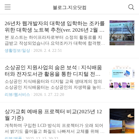
블로그.지오닷컴
26년차 웹개발자의 대학생 입학하는 조카를
위한 대학생 노트북 추천(ver. 2026년 2월 기
준)
본 포스트는 하이프라자로부터 소정의 활동료를 지
급받고 작성되었습니다.요약조카가 대학에 합격했다
며 노트북이 필요하다는 연락이 왔다. 대학 생활을
생활정보/일상
2026. 2. 4. 22:51
시작하는 만큼 오래 쓰기 좋고 부담 없이 들고 다닐
수 있는 제품이 필요하다고 생각해 LG전자 베스트샵
김해본점을 찾았다. 개강 후에는 수업과 과제, 팀 프
소상공인 지원사업의 숨은 보석 : 지식배움
로젝트 등으로 노트북을 들고 이동하는 일이 잦아 휴
터와 전자도서관 활용을 통한 디지털 전환
대성과 기본 성능을 중심으로 살펴봤다. 매장에서 확
실전 가이드
소상공인 지식배움터와 디지털 교육 생태계의 정의
인한 제품은 2026년형 LG그램 신모델 3종으로, 초경
소상공인 지식배움터는 소상공인의 자생력을 높이기
량 플래그십 LG그램 Pro AI, 태블릿 겸용 Pro AI 360,
위해 중소벤처기업부와 소상공인시장진흥공단이 구
리뷰/웹서비스
2026. 1. 27. 22:20
일반형 LG그램 AI까지 비교하며, 대학생 노트북 선
축한 통합 교육 환경이다. 이 플랫폼은 변화하는 시
택에 도움이 되도록 각 모델의 특징을 중심으로 정리
장 환경에 소상공인들이 빠르게 적응할 수 있도록 총
해봤다.조카가 벌써 대학교에 간다고 노트북이 필요
1,472건 이상의 방대한 온라인 교육 콘텐츠를 제공하
상가교회 예배용 프로젝터 비교(2025년 12
하다고 카톡이 왔어. 아버지는 내게 골..
고 있다. 지식배움터의 교육 과정은 창업 준비 단계
월 기준)
부터 성장기, 그리고 폐업 및 재기를 준비하는 시기
개척하며 구입한 LCD 방식의 프로젝터가 오래 되어
까지 사업의 전 주기를 지원하는 것이 특징이다.이
서 밝기도 줄어들고 화질도 나빠져서 교체를 위해 제
생태계 내에서 제공되는 교육은 단순한 이론 교육에
품들을 알아보았습니다. 상가 교회라 조명이 적은 상
리뷰/제품
2025. 12. 15. 20:32