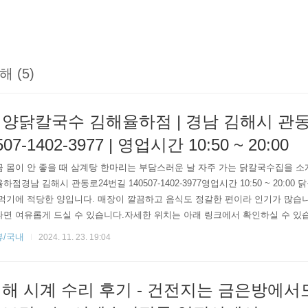
해 (5)
양닭칼국수 김해율하점 | 경남 김해시 관동로
507-1402-3977 | 영업시간 10:50 ~ 20:00
끔 몸이 안 좋을 때 삼계탕 한마리는 부담스러운 날 자주 가는 닭칼국수집을 
하점경남 김해시 관동로24번길 140507-1402-3977영업시간 10:50 ~ 20:0
먹기에 적당한 양입니다. 매장이 깔끔하고 음식도 정갈한 편이라 인기가 많습
면 여유롭게 드실 수 있습니다.자세한 위치는 아래 링크에서 확인하실 수 있습니다.htt
3BJ9 언양닭칼국수 김해율하점 : 네이버방문자리뷰 537 · 블로그리뷰 113m.place
뷰/국내
2024. 11. 23. 19:04
은 정보로 찾아오겠습니다.
해 시계 수리 후기 - 건전지는 금은방에서도