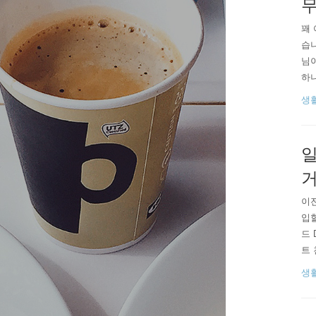
꽤
습
님이
하니
트
생
도
도 
일
이
입할
드 
트 
길
생
와는
행감