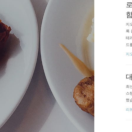
로
함
지
록 
테
드를
무슨
지
현
요.
최신
스팅
했습
리