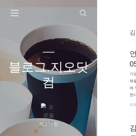
김
언
블로그.지오닷
0
가
컴
해율
에 
한다
Fi
리
좋
지오닷컴
김