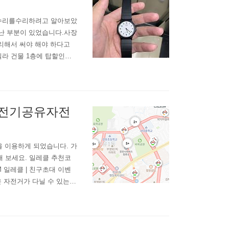
 수리를수리하려고 알아보았
난 부분이 있었습니다.사장
리해서 써야 해야 하다고
빌라 건물 1층에 탑할인마
트 수리에는 약 30분 정
.수리하는 동안 가게 구경
리전문055-334-..
유 전기공유자전
 이용하게 되었습니다. 가
해 보세요. 일레클 추천코
6QLLM 일레클 | 친구초대 이벤
클은 자전거가 다닐 수 있는
 이용해보니 기존 퀵보드
서 기존 퀵보드 보다는 주