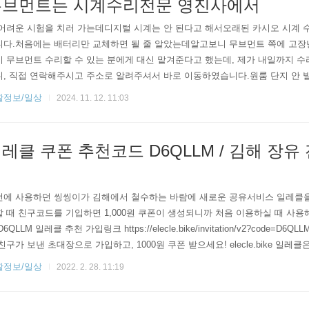
무브먼트는 시계수리전문 영진사에서
 어려운 시험을 치러 가는데디지털 시계는 안 된다고 해서오래된 카시오 시계
니다.처음에는 배터리만 교체하면 될 줄 알았는데알고보니 무브먼트 쪽에 고장
 무브먼트 수리할 수 있는 분에게 대신 맡겨준다고 했는데, 제가 내일까지 수
, 직접 연락해주시고 주소로 알려주셔서 바로 이동하였습니다.원룸 단지 안 
가 있습니다.마트 안에 시계수리전문 영진사가 샵인샵 느낌으로 있습니다.무브먼
활정보/일상
2024. 11. 12. 11:03
 걸렸습니다.아주 작은 부품 톱니가 하나 깨져 있어서바로 교체하셨다고 합니다
하고귀한 시계 구경도 잘 하였습니다.앞으로도 건강하시길응원합니다. 영진사시계수
레클 쿠폰 추천코드 D6QLLM / 김해 장
거
전에 사용하던 씽씽이가 김해에서 철수하는 바람에 새로운 공유서비스 일레클을
 때 친구코드를 기입하면 1,000원 쿠폰이 생성되니까 처음 이용하실 때 사용
D6QLLM 일레클 추천 가입링크 https://elecle.bike/invitation/v2?code=D
친구가 보낸 초대장으로 가입하고, 1000원 쿠폰 받으세요! elecle.bike 일레
에서만 대여 및 반납이 가능합니다. 앱에서는 빨간색으로 표시됩니다. 일레클을
활정보/일상
2022. 2. 28. 11:19
 달리 패달을 밝아야 전동모터가 작동하는 것을 알 수 있었습니다. 바퀴가 커
이 좋았습니다만 계속 패달을 밟는게 힘..