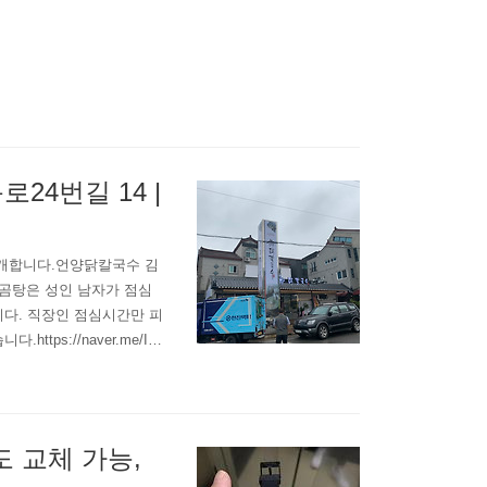
24번길 14 |
소개합니다.언양닭칼국수 김
0 닭곰탕은 성인 남자가 점심
니다. 직장인 점심시간만 피
ps://naver.me/IF
.naver.com 다음에 또
 교체 가능,