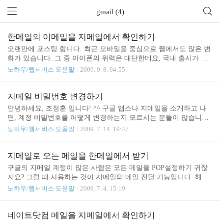
gmail (4)
한메일의 이메일을 지메일에서 확인하기
오랜만에 포스팅 합니다. 최근 모바일을 중심으로 웹에서도 많은 변
화가 있습니다. 그 중 아이폰의 위력은 대단한데요, 국내 출시가 불
투명한 시점에서도 아이폰 출시를 대비한 네이버/다음의 움직임이
노하우/웹서비스 도움말
2009. 9. 8. 04:55
재미있습니다. 폐쇄적인 것으로 유명했던 한메일도 드디어 pop3를
지원하기 시작했습니다. 덕분에 지메일이나 모바일을 포함한 각종
이메일 클라이언트에서 한메일을 바로 불러올 수 있게 되었습니다.
지메일 비밀번호 변경하기
여기에 그 방법을 공개합니다. 먼저 한메일의 메일 환경에 로그인 하
안녕하세요, 조정훈 입니다! ^^ 구글 앱스나 지메일을 소개하고 나
신 뒤, 환경설정 - POP3/IMAP 설정 메뉴에서 [지금부터 새로 수신되
면, 계정 비밀번호를 어떻게 변경하는지 모르시는 분들이 많습니다.
는 메일만 받기] 부분을 선택하신 뒤 저장하기를 클릭하세요. 이어
너무나 쉽지만 비밀번호를 변경하는 것은 굉장히 중요한 일인 만큼,
노하우/웹서비스 도움말
2009. 7. 14. 19:47
지메일의 메일 환경에 로그인 하신 뒤, 환경설정 - 계정 탭 - [메일 계
동영상으로 담아서 안내해 드립니다. 지메일을 로그인 한 다음 상단
정 추가] 를 클릭하신 뒤 필요한 내용을 기입..
의 환경설정 메뉴 - 계정 탭 - 하단의 비밀번호 변경을 클릭하시면 됩
니다. 옛날 디자인에서 비밀번호 변경하기 새로운 디자인에서 비밀
지메일로 오는 메일을 한메일에서 받기
번호 변경하기 다음 영상에서 다시 만나요~ ^^
구글의 지메일 계정이 많은 사람은 모든 메일을 POP설정하기 귀찮
지요? 그럴 때 사용하는 것이 지메일의 메일 전달 기능입니다. 해당
계정으로 도착하는 메일을 지정한 메일 주소로 모두 전달해주는 기
노하우/웹서비스 도움말
2009. 7. 4. 15:19
능인데, MS의 라이브메일도, 다음의 한메일도 지원하지 않는 기능
입니다. 아주 편리하지요! ^^ 오늘은 구글 지메일로 오는 메일을 한
메일에서 받는 방법을 알려드리겠습니다. 지메일에 로그인 하신 다
네이트닷컴 메일을 지메일에서 확인하기