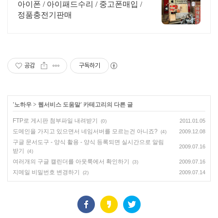
샵 정품 악세사리 판매
아이폰 / 아이패드수리 / 중고폰매입 /
정품충전기판매
공감
구독하기
'
노하우
>
웹서비스 도움말
' 카테고리의 다른 글
FTP로 게시판 첨부파일 내려받기
2011.01.05
(0)
도메인을 가지고 있으면서 네임서버를 모르는건 아니죠?
2009.12.08
(4)
구글 문서도구 - 양식 활용 - 양식 등록되면 실시간으로 알림
2009.07.16
받기
(4)
여러개의 구글 캘린더를 아웃룩에서 확인하기
2009.07.16
(3)
지메일 비밀번호 변경하기
2009.07.14
(2)