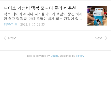
인창에서 보면 알 수 있듯이 확장자 뿐만 아니라 이
있어서 더 효과적으로 백업할 수 있게 되었습니다.
름 안의 텍스트로 일괄 변경할 수 있으니 활용 방법
"이 포스팅은 쿠팡 파트너스 활동의 일환으로, 이에
다이소 가성비 맥북 모니터 클리너 추천
이 많은 것을 알 수 있습니다...
따른 일정액의 수수료를 제공받습니다." 제품구입 링
맥북 에어의 레티나 디스플레이가 색감이 좋긴 하지
크 https://link.coupang.com/a/lO2iE 유그린 6 in 1 C타
만 열고 닫을 때 마다 오염이 쉽게 되는 단점이 있습
입 HDMI 4K 60Hz 지원 멀티허브 CM511 COUPANG
니다. 그래서 일주일에 한두번은 닦아야 하는데 안경
리뷰/제품
2022. 3. 15. 22:33
www.coupang.com 감사드립니다. 다음에 다시 뵙겠습
닦이로는 잘 안 닦이는 것 같아서 다이소에 들린 김
니다.
에 렌즈 클리너를 구입해서 써보았습니다. 잘 닦이기
도 하지만 몇 달은 쓸 수 있는 30매가 단돈 1,000원이
Prev
Next
라서 강추 드립니다. "이 포스팅은 쿠팡 파트너스 활
동의 일환으로, 이에 따른 일정액의 수수료를 제공받
습니다." 제품구입 링크 https://link.coupang.com/a/kX
Blog is powered by
Daum
/ Designed by
Tistory
BWT 자이스 렌즈 와이프 클리너 COUPANG www.co
upang.com 액정 클리너는 다이소에 가셨을 때 하나
구매해두시면 좋습니다. 혹 인터넷으로 구입하실 분
은 위의 다른 제품을 사용하셔도 좋습니다. 감사드립
니다. ..