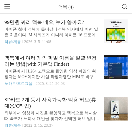
맥북 (4)
99만원 짜리 맥북 네오, 누가 쓸까요?
아이폰 칩이 맥북에 들어갔다맥북 역사에서 이런 일
은 처음이다. M 시리즈가 아니라 아이폰 16 프로에
들어가는 그 칩, A18 Pro가 맥북에 실렸다. 6코어 CP
리뷰/제품
2026. 3. 5. 11:08
U, 5코어 GPU, 16코어 뉴럴 엔진. 스마트폰 칩이라고
코웃음 치는 사람이 있을 수 있겠지만, 인텔 Core Ultr
a 5 탑재 윈도우 노트북 대비 일상 작업에서 최대 5
맥북에서 여러 개의 파일 이름을 일괄 변경
0% 빠르고, 온디바이스 AI 작업에서는 최대 3배 빠
하는 방법(with 기본앱 Finder)
르다는 게 애플의 주장이다. 팬리스 설계라 소음은
아이폰에서 H.264 코덱으로 촬영한 영상 파일의 확
제로. 카페에서 키보드 소리만 들리는 그 고요함이
장자는 MOV이지만 사실 확장자명만 MP4로 바꾸어
보장된다. 한 가지 짚고 넘어갈 것. RAM은 8GB 고정
도 인식이 가능합니다. 웹 서비스 중에는 MP4 파일
노하우/프로그램
2025. 8. 25. 20:03
이고 업그레이드가 불가능하다. 26년간 웹을 만져온
만 업로드가 가능한 경우가 있어서, 촬영한 파일의
입장에서 솔직히 말하면, 이 사양으로 Docker를 올리
확장자명을 일괄 변경하도록 수정해 보았습니다.일
거나 로컬에서 대형 프로젝트를 빌드하겠다는 생각
괄 수정 방법은 간단합니다. 1. 맥북에서 파인더로 수
SD카드 2개 동시 사용가능한 맥용 허브(휴
은 접는 ..
정할 파일들이 있는 폴더를 연 다음, 확장자를 변경
대용/C타입)
할 파일을 모두 선택합니다.2. 선택한 상태에서 우클
외부에서 영상과 사진을 촬영하고 맥북으로 복사할
릭 후 [이름 변경...] 명력을 선택합니다.3. 나타나는
때 속도가 느려서 대안을 찾다가 선택한 허브 입니
창에서 찾기 폼에 .mov 를, 대치할 단어 폼에 .mp4 를
다. USB 3.0 속도를 지원하는 SD카드 리더기가 포함
리뷰/제품
2022. 3. 15. 23:37
입력하고 [이름 변경] 버튼을 클릭하면 됩니다. 이 확
된 제품인데 SD카드와 TF카드를 동시에 사용할 수