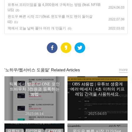
유튜브 프리미엄을 월 4,000원에 구독하는 방법 (feat. NFXB
2024.06.03
US)
(3)
윈도우 빠른 시작 끄기(feat. 윈도우를 꺼도 팬이 돌아갈
2022.07.06
때)
(1)
맥에서 오늘 날짜 폴더 여러 개 만들기
2022.03.02
(0)
'노하우/웹서비스 도움말' Related Articles
more
틱톡에서 받은 CJ ONE 포인
OBS 사용법 | 유튜브 생중계
트바우처 3천원권 등록하는
에러 메세지 | 4초 이하의 키프
방법
레임 간격을 사용하세요.
2025.08.14
2025.04.03
유튜브 프리미엄을 월 4,000원
윈도우 빠른 시작 끄기(feat.