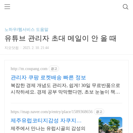
노하우/웹서비스 도움말
유튜브 관리자 초대 메일이 안 올 때
지오닷컴
2025. 2. 10. 21:44
http://m.coupang.com
광고
관리자 쿠팡 로켓배송 빠른 정보
복잡한 경제 개념도 관리자, 쉽게! 30일 무료반품으로
시작하세요. 경제 공부 막막했다면, 초보 눈높이 책으
로 현명한 선택을 쿠팡에서!
https://map.naver.com/p/entry/place/1589368656
광고
제주유럽코티지감성 자쿠지독
채 프라이빗 제주여행, 유럽감성
제주에서 만나는 유럽시골의 감성의