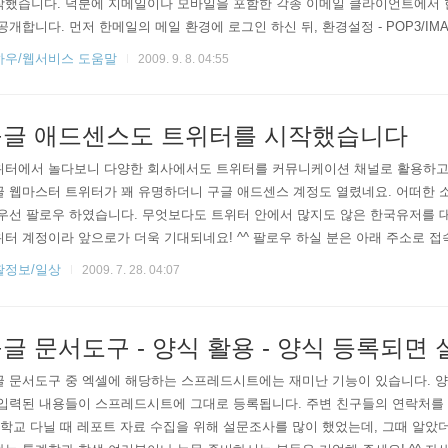
작했습니다. 덕분에 지메일이나 모바일을 포함한 각종 이메일 클라이언트에서 한
공개합니다. 먼저 한메일의 메일 환경에 로그인 하신 뒤, 환경설정 - POP3/I
을 선택하신 뒤 저장하기를 클릭하세요. 이어 지메일의 메일 환경에 로그인 하신 뒤
하우/웹서비스 도움말
2009. 9. 8. 04:55
필요한 내용을 기입..
글 애드센스도 트위터를 시작했습니다
위터에서 놀다보니 다양한 회사에서도 트위터를 커뮤니케이션 채널로 활용하고 
글 웹마스터 트위터가 꽤 유명하더니 구글 애드센스 계정도 열렸네요. 어떠한 
 우선 팔로우 하였습니다. 무엇보다도 트위터 안에서 많지도 않은 한국유저를 
터 계정이라 앞으로가 더욱 기대되네요! ^^ 팔로우 하실 분은 아래 주소로 접속해 보세요!
/AdSenseKorea
활정보/일상
2009. 7. 28. 04:07
글 문서도구 - 양식 활용 - 양식 등록되면
글 문서도구 중 엑셀에 해당하는 스프레드시트에는 재미난 기능이 있습니다. 양
 입력된 내용들이 스프레드시트에 그대로 등록됩니다. 주변 친구들의 연락처를 
 학교 다닐 때 레포트 자료 수집을 위해 설문조사를 많이 했었는데, 그때 알았