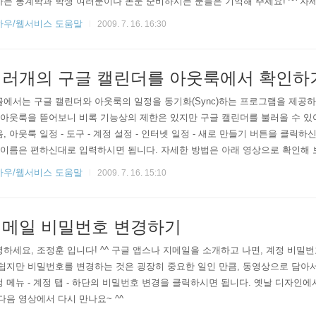
는 통계학과 학생 여러분이나 논문 준비하시는 분들은 기억해 주세요! ^^ 자세
 알림메일이 현재 로그인한 계정으로만 보내진다는 것 입니다. 다른 메일로 
하우/웹서비스 도움말
2009. 7. 16. 16:30
있겠지요? 이상, 저는 다음 시간에 뵙..
러개의 구글 캘린더를 아웃룩에서 확인하
에서는 구글 캘린더와 아웃룩의 일정을 동기화(Sync)하는 프로그램을 제공하
 아웃룩을 뜯어보니 비록 기능상의 제한은 있지만 구글 캘린더를 불러올 수 있어
, 아웃룩 일정 - 도구 - 계정 설정 - 인터넷 일정 - 새로 만들기 버튼을 클
 이름은 편하신대로 입력하시면 됩니다. 자세한 방법은 아래 영상으로 확인해 보
 않은(로그인이 필요한) iCal 주소는 인식하지 못 합니다. 이 부분은 개선
하우/웹서비스 도움말
2009. 7. 16. 15:10
건데 ㅠㅠ 궁금하..
메일 비밀번호 변경하기
하세요, 조정훈 입니다! ^^ 구글 앱스나 지메일을 소개하고 나면, 계정 비
쉽지만 비밀번호를 변경하는 것은 굉장히 중요한 일인 만큼, 동영상으로 담아서
 메뉴 - 계정 탭 - 하단의 비밀번호 변경을 클릭하시면 됩니다. 옛날 디자
다음 영상에서 다시 만나요~ ^^