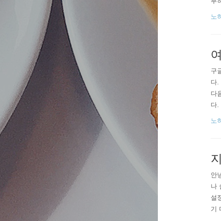
부하
은,
노
이 
여
구글
다.
다음
다.
되지
노
되는
지
안녕
나 
설정
기 