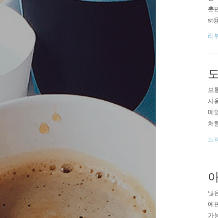
뿐만
st
반 
리
상 
근에
도
보
사용
메일
처럼
는 
노
도
두 
아
많
예
가