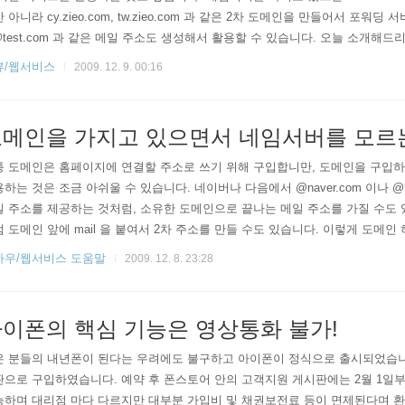
 아니라 cy.zieo.com, tw.zieo.com 과 같은 2차 도메인을 만들어서 포워딩
@test.com 과 같은 메일 주소도 생성해서 활용할 수 있습니다. 오늘 소개해드리는 
네임서버 입니다. 오픈젠(http://www.opengen.com)이라는 회사에서 무료로 
뷰/웹서비스
2009. 12. 9. 00:16
사용하고 있지만 이렇다 할 에러 없이 잘 작동하고 있습니다. 여러분들에게도 
는 도메인 등록회..
메인을 가지고 있으면서 네임서버를 모르
통 도메인은 홈페이지에 연결할 주소로 쓰기 위해 구입합니만, 도메인을 구입
하는 것은 조금 아쉬울 수 있습니다. 네이버나 다음에서 @naver.com 이나 @ha
 주소를 제공하는 것처럼, 소유한 도메인으로 끝나는 메일 주소를 가질 수도 있고, http
 도메인 앞에 mail 을 붙여서 2차 주소를 만들 수도 있습니다. 이렇게 도메
것 외에 메일이나 2차 주소를 이용하기 위해서는 네임서버라는 것이 있어야 
하우/웹서비스 도움말
2009. 12. 8. 23:28
메인의 등록정보에 네임서버를 입력하는 란이 있습니다. 도메인을 등록하면 그 
네임서버에서 관리합니다. 예를 들어, 지오닷컴에 접..
이폰의 핵심 기능은 영상통화 불가!
은 분들의 내년폰이 된다는 우려에도 불구하고 아이폰이 정식으로 출시되었습니
판으로 구입하였습니다. 예약 후 폰스토어 안의 고객지원 게시판에는 2월 1일
능하며 대리점 마다 다르지만 대부분 가입비 및 채권보전료 등이 면제된다며 환