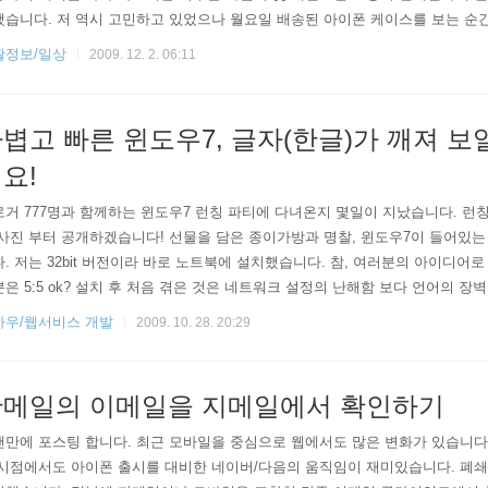
습니다. 저 역시 고민하고 있었으나 월요일 배송된 아이폰 케이스를 보는 순
 불가하다는 메세지를 쓰레기통에 넣고 있는 제 자신을 발견할 수 있었습니다. 
활정보/일상
2009. 12. 2. 06:11
근처 직영대리점에서 3시간 이상 기다린 뒤 개통하는 수고로움을 감수해야 했
 들고와 아이튠즈에서 인증을 받는 순간 모두 잊을 수 있었습니다. 구글 지메일
볍고 빠른 윈도우7, 글자(한글)가 깨져 보
요!
거 777명과 함께하는 윈도우7 런칭 파티에 다녀온지 몇일이 지났습니다. 런
사진 부터 공개하겠습니다! 선물을 담은 종이가방과 명찰, 윈도우7이 들어있는 
. 저는 32bit 버전이라 바로 노트북에 설치했습니다. 참, 여러분의 아이디어
은 5:5 ok? 설치 후 처음 겪은 것은 네트워크 설정의 난해함 보다 언어의 장벽 이
은 영문으로만 제공되며 언어팩을 따로 설치해야 하더라구요. 이때 기본 언어를
하우/웹서비스 개발
2009. 10. 28. 20:29
래와 같이 한글이 깨어지는 증상이 발생합니다. 위와 같은 증상이 발생하면 대
있기 때문에 발생하는 문제 입니다. 제어판 > 국가 및 언어 > ..
메일의 이메일을 지메일에서 확인하기
만에 포스팅 합니다. 최근 모바일을 중심으로 웹에서도 많은 변화가 있습니다.
 시점에서도 아이폰 출시를 대비한 네이버/다음의 움직임이 재미있습니다. 폐쇄