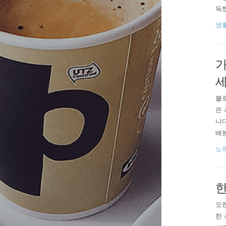
득했
불이
생
아 
으로
가
세
블로
은 
니다
배분
전
노
아
되어
한
오랜
한