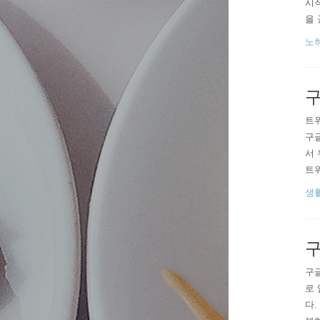
시
을 
부분
노
뒤 
구
트
구
서
트위
om
생
구
구
로
다.