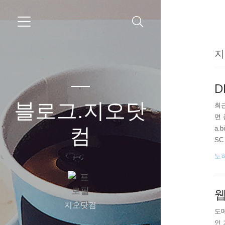
지
D
블로그.지오닷
최근
면 
컴
a.b
SC
이터
노
웹
지오닷컴
도
인 