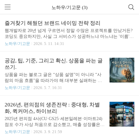
노하우/기고문 (3)
즐겨찾기 해뒀던 브랜드 네이밍 전략 정리
웹개발자로 20년 넘게 구르면서 정말 수많은 프로젝트를 만났거든?
코딩도 중요하지만, 사실 그 서비스가 성공하느냐 마느냐는 '이름'에
서 결정되는 경우가 많더라고. 아무리 코드가 깔끔해도 이름이 안 읽
노하우/기고문
2026. 5. 11. 14:31
히면 사람들이 안 찾아오니까 말이야. 그래서 오늘은 내가 참고하려
고 즐겨찾기 해두었던 글을 써 먹기 편하게 정리해보려고 해. 1. 의
미 핵심화 (Concept Compression)"설명하려 하지 마, 그냥 느껴지게
공감, 팁, 기준, 그리고 확신. 상품을 파는 글
해."내가 수많은 사이트를 구축해보니, 이름이 길면 일단 유저들은
쓰기.
뒤로 가기를 눌러. 핵심 키워드를 딱 3개만 뽑아서 그걸 2~4글자로
상품을 파는 블로그 글은 “상품 설명”이 아니라 “사
압축하는 게 기술이야.예시: 직장인들을 위한 점심 메뉴 추천 앱 →
람의 마음 흐름”을 따라가야 해.대부분 실패하는 이
런치픽 (LunchPick) 2. 발음/리듬 최적화 (Phonetic Rhythm)"입에 붙
유는 처음부터 제품 자랑만 하기 때문이야. 사람은
노하우/기고문
2026. 5. 7. 16:31
어..
원래 물건을 사기 전에 먼저 감정이 움직이고, 그다
음에 이유를 찾거든.그래서 네가 말한 4단계 흐름은
진짜 중요해.이 순서대로 글을 쓰면 광고처럼 안 보
2026년, 편의점의 생존전략 : 중대형, 차별
이는데도 구매가 일어나.아래처럼 이해하면 돼. 1단
화, 퀵커머스, 하이브리
계 : 공감“내 이야기 같네”를 먼저 만들어야 해사람은
2025년 편의점 4사(CU·GS25·세븐일레븐·이마트24)
자기 문제를 정확히 표현해 주는 글에 멈춰.그래서
점포 수가 사상 처음으로 감소했고, 매출 성장률은 0.
첫 문장은 제품 소개가 아니라 상황 묘사여야 해. 잘
1% 내외로 사실상 정체기에 들어섰습니다. 더 이상
노하우/기고문
2026. 3. 9. 21:59
못된 시작:“이번에 좋은 가습기를 발견했어”“성능 좋
"많이 열면 이긴다"는 공식은 통하지 않습니다. 그렇