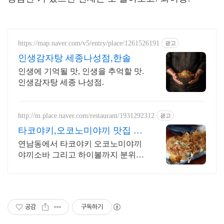
https://map.naver.com/v5/entry/place/1261526191
광고
인생감자탕 세종나성점,한솔
인생에 기억될 맛, 인생을 추억할 맛.
인생감자탕 세종 나성점.
http://m.place.naver.com/restaurant/1931292312
광고
타코야키,오코노미야끼 맛집 연
남동술집데이트 지역주민찐맛
연남동에서 타코야키 오코노미야끼
야끼소바 그리고 하이볼까지 분위기
좋은 지역 맛집
공감
구독하기