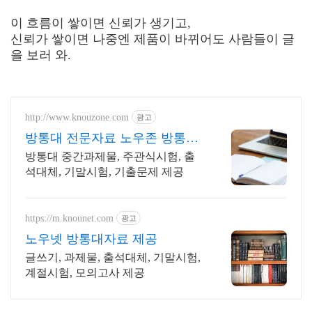
이 흐름이 쌓이면 신뢰가 생기고,
신뢰가 쌓이면 나중엔 제품이 바뀌어도 사람들이 글
을 보러 와.
http://www.knouzone.com
광고
방통대 전문자료 노우존 방통대
자료포털 NO.1
방통대 중간과제물, 주관식시험, 출
석대체, 기말시험, 기출문제 제공
https://m.knounet.com
광고
노우넷 방통대자료 제공
글쓰기, 과제물, 출석대체, 기말시험,
계절시험, 모의고사 제공