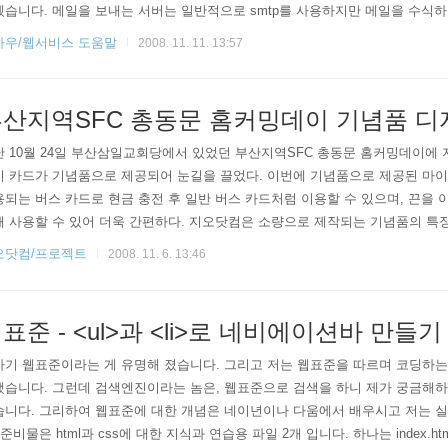
습니다. 메일을 보내는 서버는 일반적으로 smtp를 사용하지만 메일을 수식하는 
사용합니다. pop 방식을 사용하면 이메일 서버에 수신된 메일을 빠르게 가져올
하우/웹서비스 도움말
2008. 11. 11. 13:57
 그대로 웹서버에서 메세지를 받아오기만 할 수 있기 때문에 수식된 메일을 메
특정 폴더로 분류하여도 웹메일에서는 변경된 내용이 적용되지 않습니다. 이에 
산지역SFC 총동문 홈커밍데이 기념품 디
난 10월 24일 부산삼일교회당에서 있었던 부산지역SFC 총동문 홈커밍데이에
비 카드가 기념품으로 제공되어 눈길을 끌었다. 이번에 기념품으로 제공된 마
되는 버스 카드로 현금 충전 후 일반 버스 카드처럼 이용할 수 있으며, 끈을 
 사용할 수 있어 더욱 간편하다. 지오닷컴은 소량으로 제작되는 기념품의 특징
러라고 할 수 있는 청색을 배경으로 사용하여 원거리에서도 식별이 용이하도록
오닷컴/프로젝트
2008. 11. 6. 13:46
 디자인을 통해 의미 전달을 강조하였다. 한편, 이번 부산지역SFC 총동문 
와 역대 부산지역 동문회장 및 역대 간사들이 함께해 더욱 풍성한 나눔이 있었
표준 - <ul>과 <li>로 네비에이션바 만들기
기 웹표준이라는 게 유명해 졌습니다. 그리고 저는 웹표준을 따르며 코딩하는 
했습니다. 그런데 검색엔진이라는 놈은, 웹표준으로 검색을 하니 제가 궁금해하
습니다. 그리하여 웹표준에 대한 개념은 네이년이나 다움에서 배우시고 저는 
 준비물은 html과 css에 대한 지식과 연습용 파일 2개 입니다. 하나는 index.htm