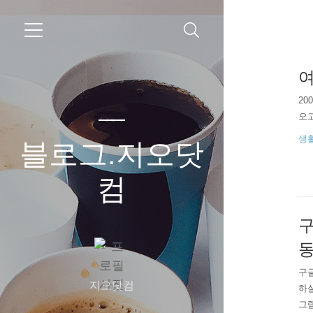
여
20
오
생
블로그.지오닷
컴
구
구글
지오닷컴
하실
그