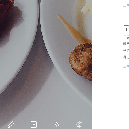
cs
노
컨텐츠
0..
구
구
메
관리
유권
습니
노
받는
서버