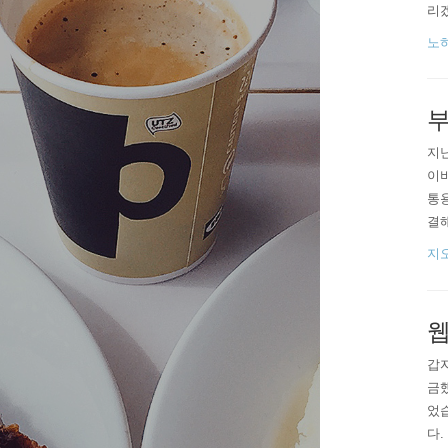
리겠
을 
노
말
서 
부
지
이
통용
결해
컬
지
주의
간사
웹
갑자
금
었
다.