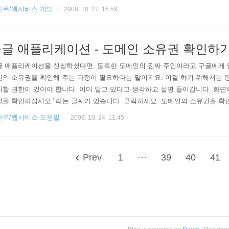
s 입니다. 이 두 파일을 가지고 컨텐츠와 디자인이 분리된 페이지를 하나 만들어보겠습
하우/웹서비스 개발
2008. 10. 27. 16:59
 부분 news works info index.css - 디자인 부분 #chube_top_menu { margin:0
글 애플리케이션 - 도메인 소유권 확인하
글 애플리케이션을 신청하셨다면, 등록한 도메인의 진짜 주인이라고 구글에게 알
인의 소유권을 확인해 주는 과정이 필요하다는 말이지요. 이걸 하기 위해서는 
할 권한이 있어야 합니다. 이미 알고 있다고 생각하고 설명 들어갑니다. 화면의
을 확인하십시오."라는 글씨가 있습니다. 클릭하세요. 도메인의 소유권을 확
다. 하나는 도메인의 네임서버에서 CNAME 이라는 것을 바꾸어서 확인하는 
하우/웹서비스 도움말
2008. 10. 24. 11:45
 서버에 파일을 올려서 확인 받는 방법이 있습니다. 파일을 올려서 확인 받는
 관리자, 홈페이지 제작사 등등 홈페이지를 관리해주거나 해줄 수 있는 사람에
Prev
1
···
39
40
41