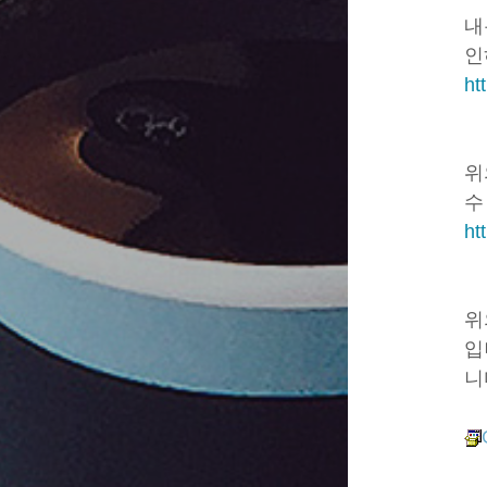
내
인
ht
위
수
ht
위
입
니