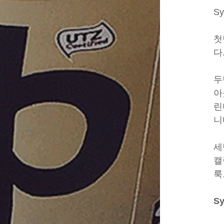
S
첫
다
두
아
린
니
세
캘
룩
Sy