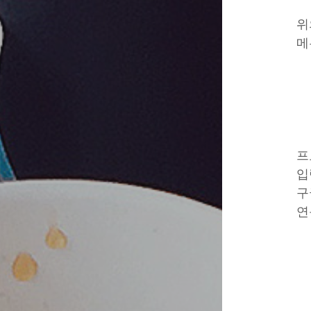
위
메
프
입
구
연