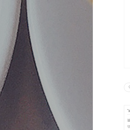
'
블
엮