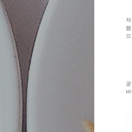
저
램
으
궁
바