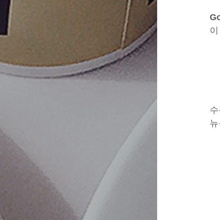
Go
이
수
뉴