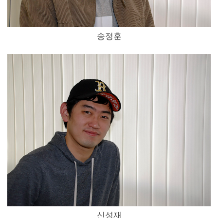
송정훈
신성재