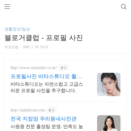
생활정보/일상
블로거클럽 - 프로필 사진
지오닷컴
2009. 1. 18. 19:53
http://www.vitastudio.co.kr/
광고
프로필사진 비타스튜디오 촬영
당일 1:1 사진수정
비타스튜디오는 자연스럽고 고급스
러운 프로필 사진을 추구합니다.
http://sajinkwan.com
광고
전국 지점망 우리동네사진관
사원증 전문 출장팀 운영. 만족도 높