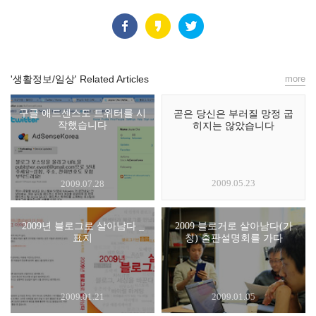
'생활정보/일상' Related Articles
more
구글 애드센스도 트위터를 시
곧은 당신은 부러질 망정 굽
작했습니다
히지는 않았습니다
2009.05.23
2009.07.28
2009년 블로그로 살아남다 _
2009 블로거로 살아남다(가
표지
칭) 출판설명회를 가다
2009.01.21
2009.01.05