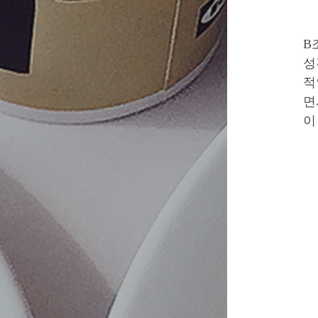
B
성
적
면
이