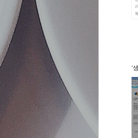
2
블
'생