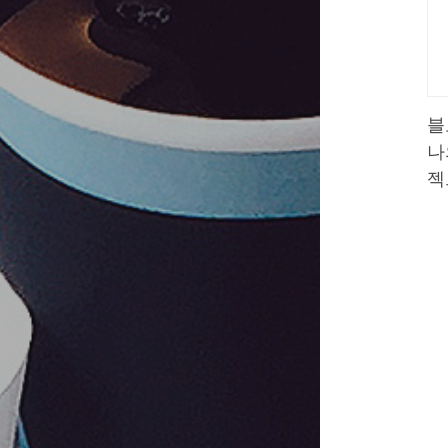
블
나
젝