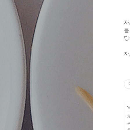
자
블
딩
자
'
2
곧