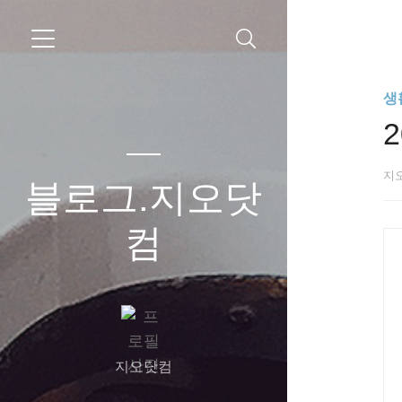
생
지
블로그.지오닷
컴
지오닷컴