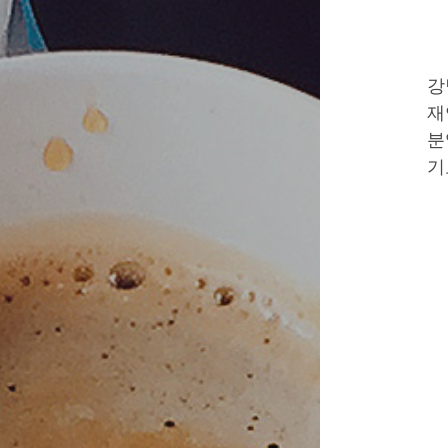
강
재
분
기