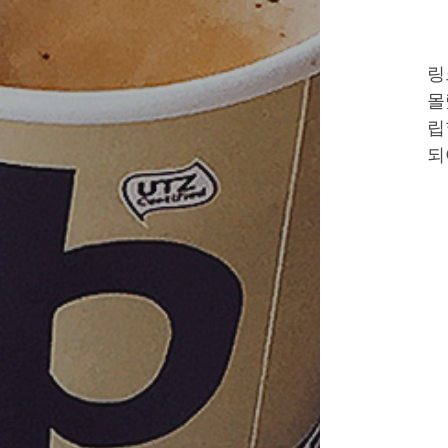
링
몰
립
되