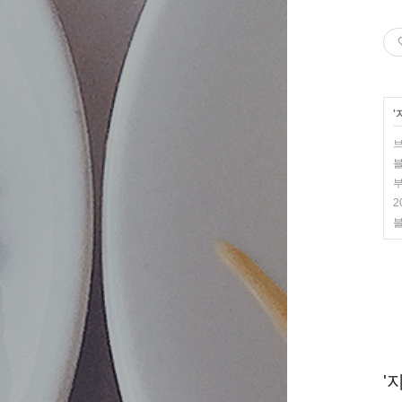
'
브
블
부
2
블
'