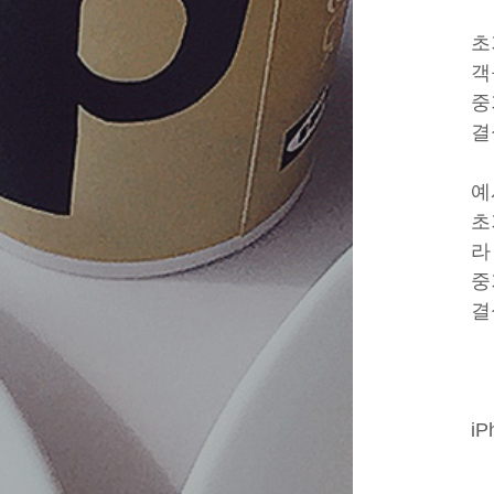
초
객
중
결
예
초
라
중
결
i