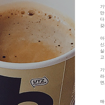
기
만
다
갖
아
신
실
고
기
라
면
매