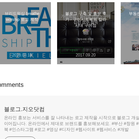
브리드워십 breathe
블로그 구축 및 홍보 후
부동산
worship 로고 제작
기 - 구미시트복원 칼라
시대 구미점
2018.03.18
2017.09.20
omments
블로그.지오닷컴
온라인 홍보는 서비스를 잘 나타내는 로고 제작을 시작으로 블로그 개설
이어집니다. 온라인에서 제대로 브랜드를 홍보해보세요. #부산 #창원 #
북 #인스타그램 #로고 #영상 #디자인 #웹사이트 #웹서비스 #개발