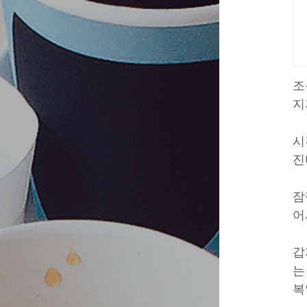
조
지
시
진
잠
어
갑
는
복