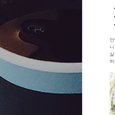
안
니
실
하