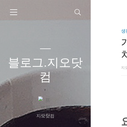
생
블로그.지오닷
지
컴
지오닷컴