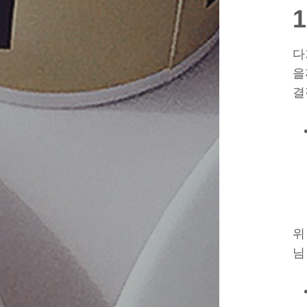
다
을
결
위
님