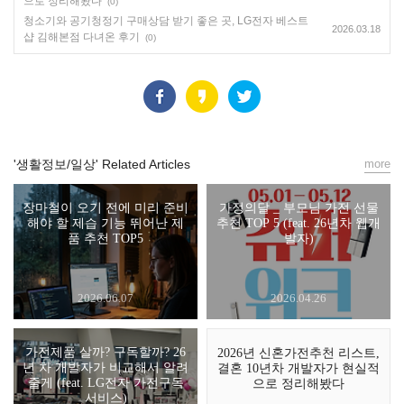
으로 정리해봤다
(0)
청소기와 공기청정기 구매상담 받기 좋은 곳, LG전자 베스트
2026.03.18
샵 김해본점 다녀온 후기
(0)
'생활정보/일상' Related Articles
more
장마철이 오기 전에 미리 준비
가정의달 _ 부모님 가전 선물
해야 할 제습 기능 뛰어난 제
추천 TOP 5 (feat. 26년차 웹개
품 추천 TOP5
발자)
2026.06.07
2026.04.26
가전제품 살까? 구독할까? 26
2026년 신혼가전추천 리스트,
년 차 개발자가 비교해서 알려
결혼 10년차 개발자가 현실적
줄게 (feat. LG전자 가전구독
으로 정리해봤다
서비스)