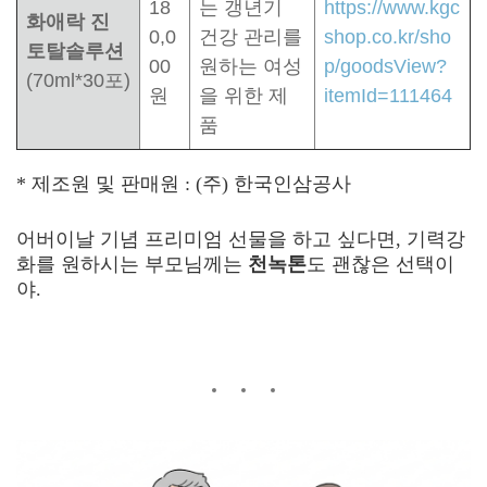
18
는 갱년기
https://www.kgc
화애락 진
0,0
건강 관리를
shop.co.kr/sho
토탈솔루션
00
원하는 여성
p/goodsView?
(70ml*30포)
원
을 위한 제
itemId=111464
품
* 제조원 및 판매원 : (주) 한국인삼공사
어버이날 기념 프리미엄 선물을 하고 싶다면, 기력강
화를 원하시는 부모님께는
천녹톤
도 괜찮은 선택이
야
.