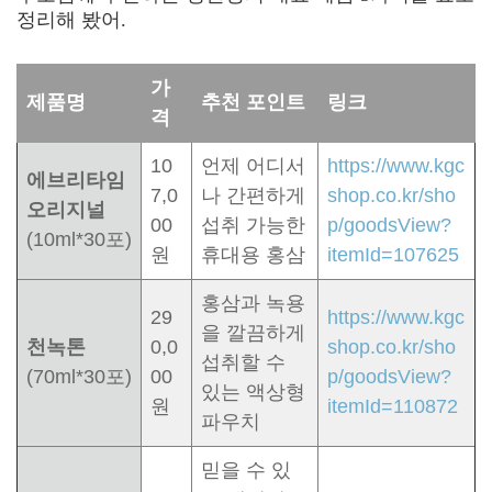
정리해 봤어
.
가
제품명
추천 포인트
링크
격
10
언제 어디서
https://www.kgc
에브리타임
7,0
나 간편하게
shop.co.kr/sho
오리지널
00
섭취 가능한
p/goodsView?
(10ml*30포)
원
휴대용 홍삼
itemId=107625
홍삼과 녹용
29
https://www.kgc
을 깔끔하게
천녹톤
0,0
shop.co.kr/sho
섭취할 수
(70ml*30포)
00
p/goodsView?
있는 액상형
원
itemId=110872
파우치
믿을 수 있