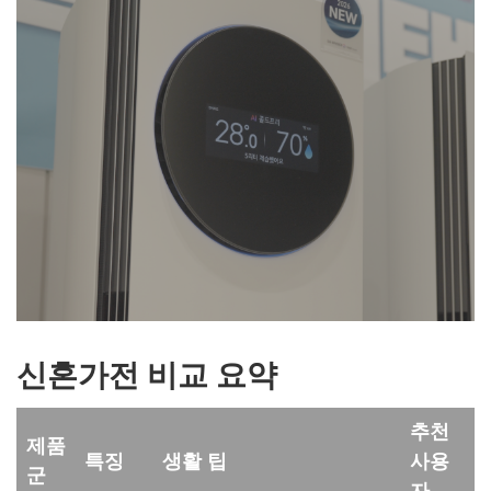
신혼가전 비교 요약
추천
제품
특징
생활 팁
사용
군