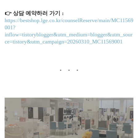
👉 상담 예약하러 가기 :
https://bestshop.lge.co.kr/counselReserve/main/MC11569
001?
inflow=tistoryblogger&utm_medium=blogger&utm_sour
ce=tistory&utm_campaign=20260310_MC11569001