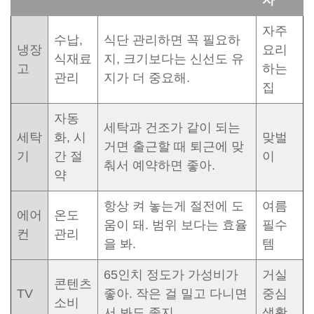
자
자주
수납,
식단 관리하면 꼭 필요하
냉장
요리
식재료
지, 크기보다는 신선도 유
고
하는
관리
지가 더 중요해.
집
자동
세탁과 건조가 같이 되는
세탁
화, 시
맞벌
거면 출근할 때 퇴근에 맞
기
간 절
이
춰서 예약하면 좋아.
약
항상 켜 놓는게 절전에 도
여름
에어
온도
움이 돼. 범위 보다는 효율
필수
컨
관리
을 봐.
템
65인치 정도가 가성비가
거실
콘텐츠
TV
좋아. 작은 걸 밀고 다니면
중심
소비
서 봐도 좋지
생활