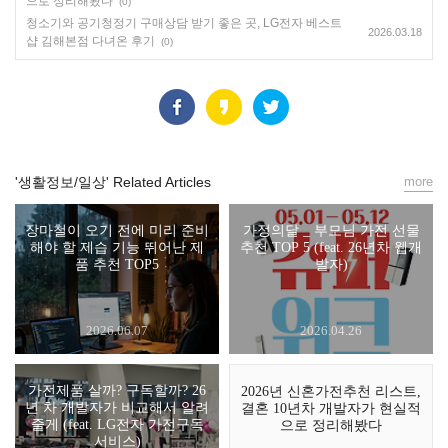
으로 정리해봤다
(0)
청소기와 공기청정기 구매상담 받기 좋은 곳, LG전자 베스트
2026.03.18
샵 김해본점 다녀온 후기
(0)
'생활정보/일상' Related Articles
more
장마철이 오기 전에 미리 준비
가정의달 _ 부모님 가전 선물
해야 할 제습 기능 뛰어난 제
추천 TOP 5 (feat. 26년차 웹개
품 추천 TOP5
발자)
2026.06.07
2026.04.26
가전제품 살까? 구독할까? 26
2026년 신혼가전추천 리스트,
년 차 개발자가 비교해서 알려
결혼 10년차 개발자가 현실적
줄게 (feat. LG전자 가전구독
으로 정리해봤다
서비스)