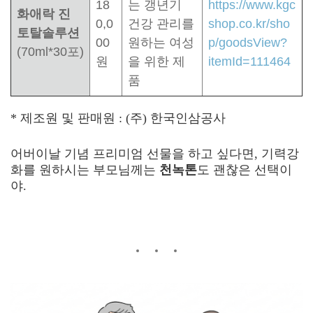
18
는 갱년기
https://www.kgc
화애락 진
0,0
건강 관리를
shop.co.kr/sho
토탈솔루션
00
원하는 여성
p/goodsView?
(70ml*30포)
원
을 위한 제
itemId=111464
품
* 제조원 및 판매원 : (주) 한국인삼공사
어버이날 기념 프리미엄 선물을 하고 싶다면, 기력강
화를 원하시는 부모님께는
천녹톤
도 괜찮은 선택이
야
.