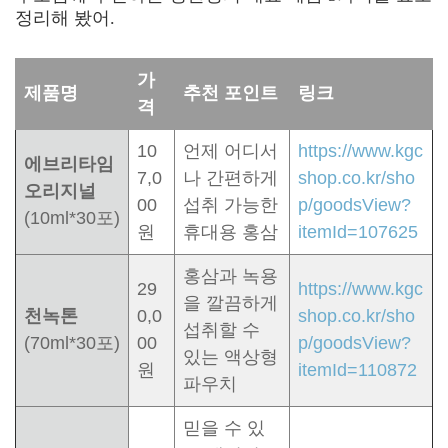
정리해 봤어
.
가
제품명
추천 포인트
링크
격
10
언제 어디서
https://www.kgc
에브리타임
7,0
나 간편하게
shop.co.kr/sho
오리지널
00
섭취 가능한
p/goodsView?
(10ml*30포)
원
휴대용 홍삼
itemId=107625
홍삼과 녹용
29
https://www.kgc
을 깔끔하게
천녹톤
0,0
shop.co.kr/sho
섭취할 수
(70ml*30포)
00
p/goodsView?
있는 액상형
원
itemId=110872
파우치
믿을 수 있