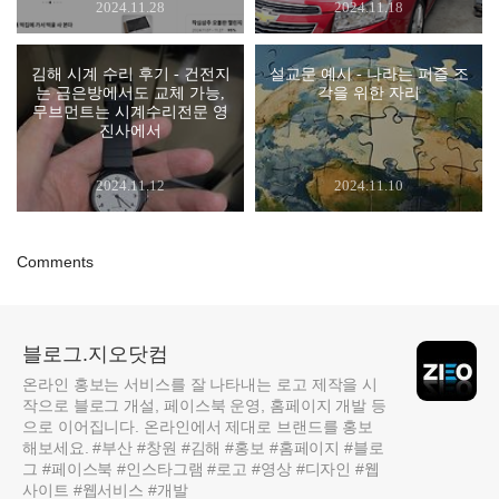
2024.11.28
2024.11.18
김해 시계 수리 후기 - 건전지
설교문 예시 - 나라는 퍼즐 조
는 금은방에서도 교체 가능,
각을 위한 자리
무브먼트는 시계수리전문 영
진사에서
2024.11.12
2024.11.10
Comments
블로그.지오닷컴
온라인 홍보는 서비스를 잘 나타내는 로고 제작을 시
작으로 블로그 개설, 페이스북 운영, 홈페이지 개발 등
으로 이어집니다. 온라인에서 제대로 브랜드를 홍보
해보세요. #부산 #창원 #김해 #홍보 #홈페이지 #블로
그 #페이스북 #인스타그램 #로고 #영상 #디자인 #웹
사이트 #웹서비스 #개발