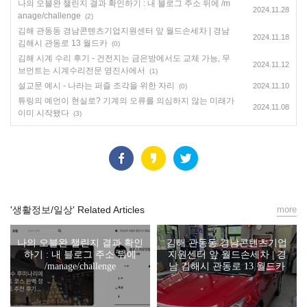
나의 오블완 챌린지 결과 확인하기 : 내 블로그 주소 뒤에 /m
2024.11.28
anage/challenge
(2)
김해 관동동 경남콘텐츠기업지원센터 앞 월드손세차 | 경남
2024.11.18
김해시 관동로 13 월드카
(0)
김해 시계 수리 후기 - 건전지는 금은방에서도 교체 가능, 무
2024.11.12
브먼트는 시계수리전문 영진사에서
(1)
설교문 예시 - 나라는 퍼즐 조각을 위한 자리
2024.11.10
(0)
튜링의 예언이 현실로? 기계의 오류를 의심하지 않는 미래가
2024.11.08
이미 시작됐다
(3)
'생활정보/일상' Related Articles
more
나의 오블완 챌린지 결과 확인
김해 관동동 경남콘텐츠기업
하기 : 내 블로그 주소 뒤에
지원센터 앞 월드손세차 | 경
/manage/challenge
남 김해시 관동로 13 월드카