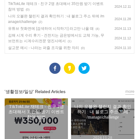
TikTokLite 재테크 - 친구 2명 초대해서 35만원 받기 이벤트
2024.12.11
참여 방법
(0)
나의 오블완 챌린지 결과 확인하기 : 내 블로그 주소 뒤에 /m
2024.11.28
anage/challenge
(2)
유튜브 첫화면에 [검색하여 시작하기] 라고만 나올 때
2024.11.13
(4)
김해 시계 수리 후기 - 건전지는 금은방에서도 교체 가능, 무
2024.11.12
브먼트는 시계수리전문 영진사에서
(1)
설교문 예시 - 나라는 퍼즐 조각을 위한 자리
2024.11.10
(0)
'생활정보/일상' Related Articles
more
TikTokLite 재테크 - 친구 2명
나의 오블완 챌린지 결과 확인
초대해서 35만원 받기 이벤트
하기 : 내 블로그 주소 뒤에
참여 방법
/manage/challenge
2024.12.11
2024.11.28