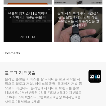
유튜브 첫화면에 [검색하여
김해 시계 수리 후기 - 건전지
시작하기] 라고만 나올 때
는 금은방에서도 교체 가능,
무브먼트는 시계수리전문 영
진사에서
2024.11.13
2024.11.12
Comments
블로그.지오닷컴
온라인 홍보는 서비스를 잘 나타내는 로고 제작을 시
작으로 블로그 개설, 페이스북 운영, 홈페이지 개발 등
으로 이어집니다. 온라인에서 제대로 브랜드를 홍보
해보세요. #부산 #창원 #김해 #홍보 #홈페이지 #블로
그 #페이스북 #인스타그램 #로고 #영상 #디자인 #웹
사이트 #웹서비스 #개발