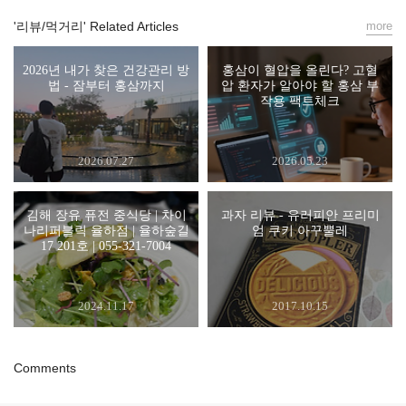
'리뷰/먹거리' Related Articles
more
2026년 내가 찾은 건강관리 방
홍삼이 혈압을 올린다? 고혈
법 - 잠부터 홍삼까지
압 환자가 알아야 할 홍삼 부
작용 팩트체크
2026.07.27
2026.05.23
김해 장유 퓨전 중식당 | 차이
과자 리뷰 - 유러피안 프리미
나리퍼블릭 율하점 | 율하숲길
엄 쿠키 아꾸뿔레
17 201호 | 055-321-7004
2024.11.17
2017.10.15
Comments