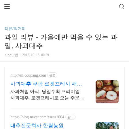
리뷰/먹거리
과일 리뷰 - 가을에만 먹을 수 있는 과
일, 사과대추
지오닷컴
2017. 10. 15. 00:39
http://m.coupang.com
광고
사과대추 쿠팡 로켓프레시 새벽
배송
사과처럼 아삭! 당일수확 프리미엄
사과대추. 로켓프레시로 오늘 주문,
새벽 도착! 과자 대신 아삭 달콤! 입
심심할 때, 술안주로도 좋은 온 가족
간식.
https://blog.naver.com/esens1004
광고
대추전문회사 한림농원