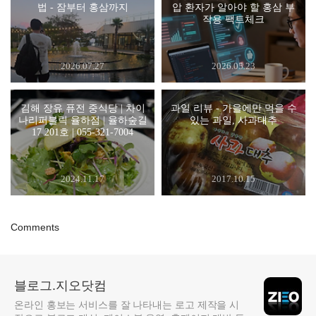
법 - 잠부터 홍삼까지
압 환자가 알아야 할 홍삼 부
작용 팩트체크
2026.07.27
2026.05.23
김해 장유 퓨전 중식당 | 차이
과일 리뷰 - 가을에만 먹을 수
나리퍼블릭 율하점 | 율하숲길
있는 과일, 사과대추
17 201호 | 055-321-7004
2024.11.17
2017.10.15
Comments
블로그.지오닷컴
온라인 홍보는 서비스를 잘 나타내는 로고 제작을 시