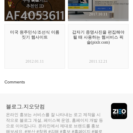
2022.10.06
2017.10.11
미국 원주민식/조선식 이름
갑자기 증명사진을 편집해야
짓기 웹사이트
될 때 사용하는 웹서비스 픽
슬(pixlr.com)
2012.01.11
2011.12.21
Comments
블로그.지오닷컴
온라인 홍보는 서비스를 잘 나타내는 로고 제작을 시
작으로 블로그 개설, 페이스북 운영, 홈페이지 개발 등
으로 이어집니다. 온라인에서 제대로 브랜드를 홍보
해보세요. #부산 #창원 #김해 #홍보 #홈페이지 #블로