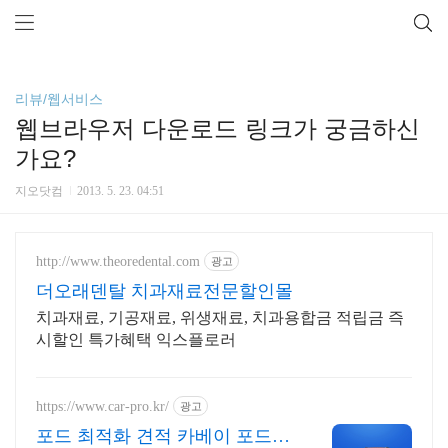
리뷰/웹서비스
웹브라우저 다운로드 링크가 궁금하신
가요?
지오닷컴
2013. 5. 23. 04:51
http://www.theoredental.com
광고
더오래덴탈 치과재료전문할인몰
치과재료, 기공재료, 위생재료, 치과용합금 적립금 즉
시할인 특가혜택 익스플로러
https://www.car-pro.kr/
광고
포드 최적화 견적 카베이 포드