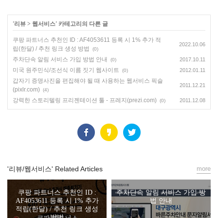
'
리뷰
>
웹서비스
' 카테고리의 다른 글
쿠팡 파트너스 추천인 ID : AF4053611 등록 시 1% 추가 적
2022.10.06
립(한달) / 추천 링크 생성 방법
(0)
주차단속 알림 서비스 가입 방법 안내
2017.10.11
(0)
미국 원주민식/조선식 이름 짓기 웹사이트
2012.01.11
(0)
갑자기 증명사진을 편집해야 될 때 사용하는 웹서비스 픽슬
2011.12.21
(pixlr.com)
(4)
강력한 스토리텔링 프리젠테이션 툴 - 프레지(prezi.com)
2011.12.08
(0)
'리뷰/웹서비스' Related Articles
more
쿠팡 파트너스 추천인 ID :
주차단속 알림 서비스 가입 방
AF4053611 등록 시 1% 추가
법 안내
적립(한달) / 추천 링크 생성
방법