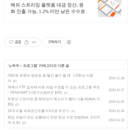
외대금 수취 솔루션
해외 스트리밍 플랫폼 대금 정산, 원
화 인출 가능, 1.2% 미만 낮은 수수료
공감
구독하기
'
노하우
>
프로그램
' 카테고리의 다른 글
OBS로 유튜브 생방송 중 빨간 불이 뜰 때 : LG회선 사용
2024.11.28
자
(4)
맥에서 FTP 접속해 바로 파일 수정할 수 있는 프로그램 추천
2024.11.27
- TRANSMIT 5 (영구사용버전 $45)
(1)
유튜브 스트리밍 중 화면보다 목소리가 빨리 나올 때(feat. O
2024.11.26
BS)
(2)
16:9 비율 파워포인트를 4:3으로 바꾸기
2024.11.24
(1)
편집 파일이 있는 상황에서 찬양 영상 수정 방법(feat. 프리미
2024.11.19
어 프로)
(0)