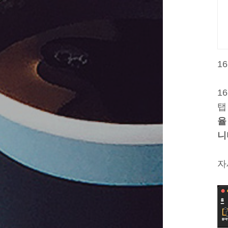
1
1
탭
율
니
자