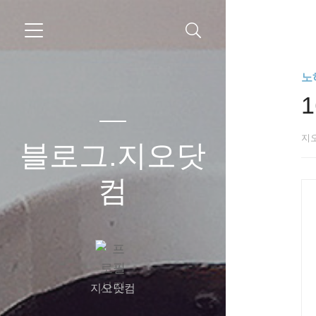
노
지
블로그.지오닷
컴
지오닷컴