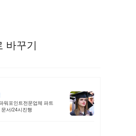
로 바꾸기
렴
성.파워포인트전문업체 파트
 문서/24시진행