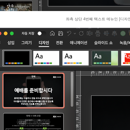
좌측 상단 4번째 텍스트 메뉴인 [디자