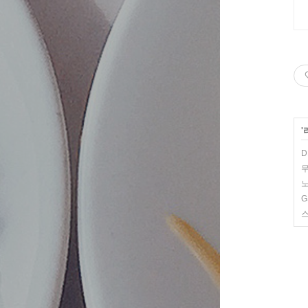
'
D
무
노
G
스