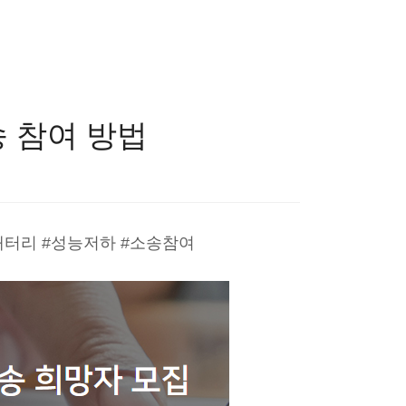
 참여 방법
배터리 #성능저하 #소송참여