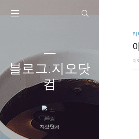
리
지
블로그.지오닷
컴
지오닷컴