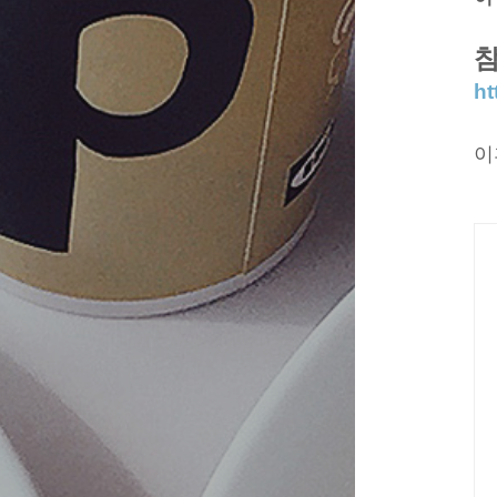
참
ht
이