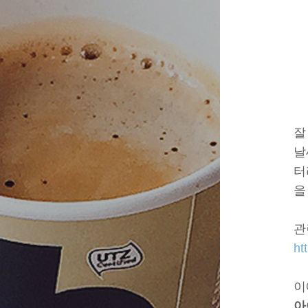
잘
날
터
을
관
ht
이
아