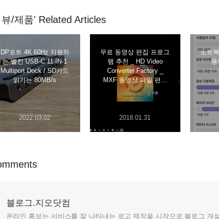
뷰/제품' Related Articles
DP포트 4K 60Hz 지원하
무료 동영상 편집 프로그
노트북
는 벨킨 USB-C 11-IN-1
램 추천 _ HD Video
용
Multiport Dock / SD카드
Converter Factory _
읽기는 80MB/s
MXF 동영상 파일 편집
가능
2022.03.02
2018.01.31
omments
블로그.지오닷컴
온라인 홍보는 서비스를 잘 나타내는 로고 제작을 시작으로 블로그 개설