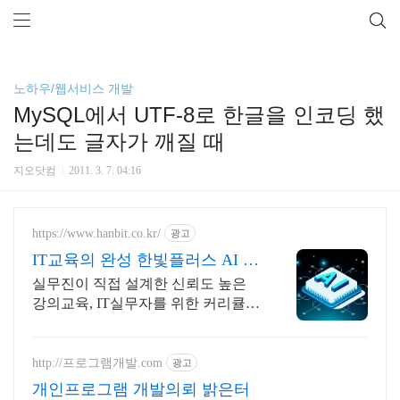
노하우/웹서비스 개발
MySQL에서 UTF-8로 한글을 인코딩 했
는데도 글자가 깨질 때
지오닷컴
2011. 3. 7. 04:16
https://www.hanbit.co.kr/
광고
IT교육의 완성 한빛플러스 AI 개
발자 필수 코스
실무진이 직접 설계한 신뢰도 높은
강의교육, IT실무자를 위한 커리큘럼
이 한 곳에 AI시대 개발자의 실전 지
식 플랫폼
http://프로그램개발.com
광고
개인프로그램 개발의뢰 밝은터