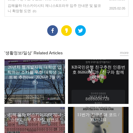
김해율하 더스카이시티 제니스&프라우 입주 안내문 및 발코
2025.02.05
니 확장형 도면
(0)
'생활정보/일상' Related Articles
more
26년차 웹개발자의 대학생 입
KB국민은행 친구추천 인증번
학하는 조카를 위한 대학생 노
호 8686006728 / 친구와 함께
트북 추천(ver. 2026년 2월 기
이벤트
준)
2026.02.04
2025.05.14
김해 율하 더스카이시티 제니
11번가 친구초대 코드 /
스앤프라우 주차장 평면도
39278131